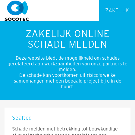
ZAKELIJK
ZAKELIJK ONLINE
SCHADE MELDEN
Deze website biedt de mogelijkheid om schades
gerelateerd aan werkzaamheden van onze partners te
melden.
De schade kan voortkomen uit risico's welke
samenhangen met een bepaald project bij u in de
buurt.
Sealteq
Schade melden met betrekking tot bouwkundige