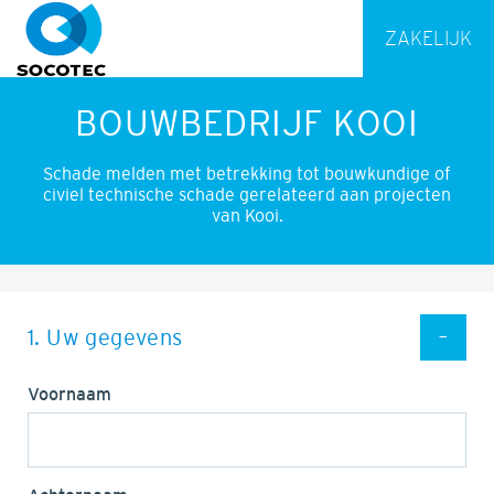
ZAKELIJK
BOUWBEDRIJF KOOI
Schade melden met betrekking tot bouwkundige of
civiel technische schade gerelateerd aan projecten
van Kooi.
1. Uw gegevens
Voornaam