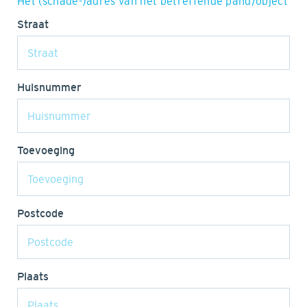
Het (schade-)adres van het betreffende pand/object
Straat
Huisnummer
Toevoeging
Postcode
Plaats