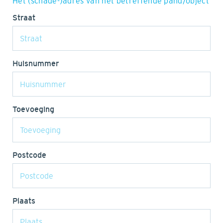
Het (schade-)adres van het betreffende pand/object
Straat
Huisnummer
Toevoeging
Postcode
Plaats