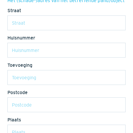
Het (schade-)adres van het betreffende pand/object
Straat
Huisnummer
Toevoeging
Postcode
Plaats