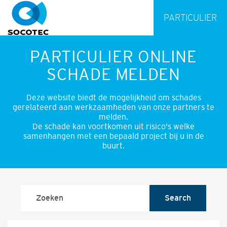
PARTICULIER
PARTICULIER ONLINE
SCHADE MELDEN
Deze website biedt de mogelijkheid om schades
gerelateerd aan werkzaamheden van onze partners te
melden.
De schade kan voortkomen uit risico's welke
samenhangen met een bepaald project bij u in de
buurt.