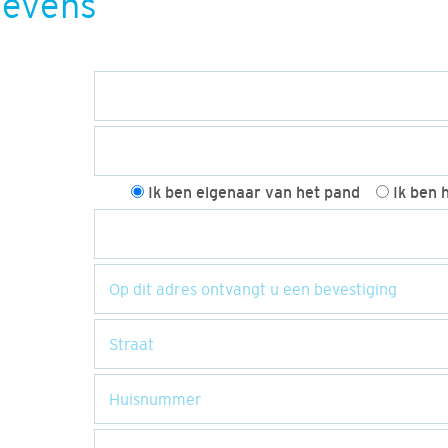
gevens
Ik ben eigenaar van het pand
Ik ben 